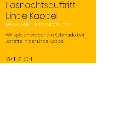
Fasnachtsauftritt
Linde Kappel
Do., 08. Feb.
  |  
Restaurant Linde
Wir spielen wieder am Schmudo bei
Janette in der Linde Kappel
Zeit & Ort
08. Feb. 2024, 21:30 – 22:30
Restaurant Linde, Mittelgäustrasse 34,
4616 Kappel, Schweiz
Steelband
Kanofetti